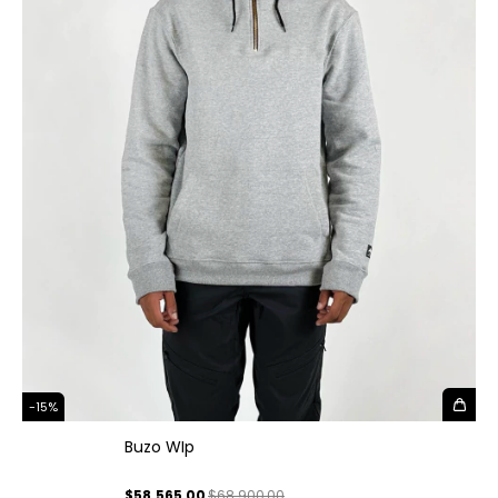
-
15
%
Buzo WIp
$58.565,00
$68.900,00