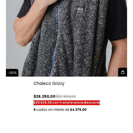
-
30
%
Chaleco Grizzy
$26.250,00
$37.500,00
$23.625,00
con
Transferencia Bancaria
6
$4.375,00