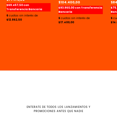
$104.400,00
$84
$69.457,50
con
$93.960,00
con
Transferencia
$75
Transferencia Bancaria
Bancaria
Ban
6
6
6
$12.862,50
$17.400,00
$14.
ENTERATE DE TODOS LOS LANZAMIENTOS Y
PROMOCIONES ANTES QUE NADIE