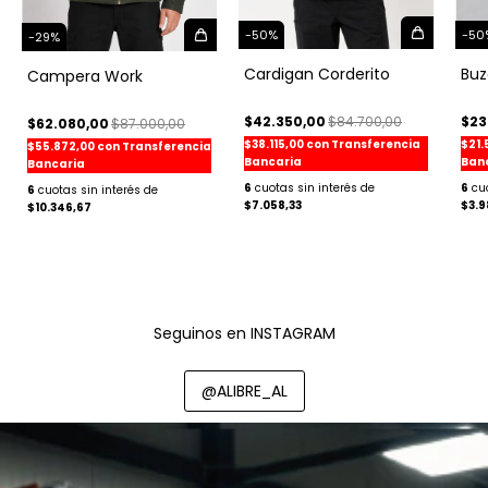
-
50
-
50
%
-
29
%
Buz
Cardigan Corderito
Campera Work
$23
$42.350,00
$84.700,00
$62.080,00
$87.000,00
$21.
$38.115,00
con
Transferencia
$55.872,00
con
Transferencia
Ban
Bancaria
Bancaria
6
6
6
$3.9
$7.058,33
$10.346,67
Seguinos en INSTAGRAM
@ALIBRE_AL