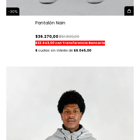
-
30
%
Pantalón Nain
$36.270,00
$51.800,00
$32.643,00
con
Transferencia Bancaria
6
$6.045,00