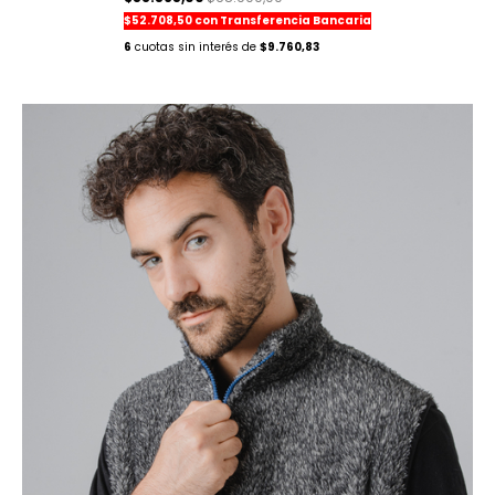
$52.708,50
con
Transferencia Bancaria
6
$9.760,83