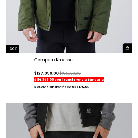
-
30
%
Campera Krausse
$127.050,00
$181.500,00
$114.345,00
con
Transferencia Bancaria
6
$21.175,00