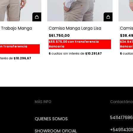
 Trabajo Manga
Camisa Manga Larga Lisa
Camis
$61.750,00
$38.4
$55.575,00
con
Transferencia
$34.641
on
Transferencia
Bancaria
Bancar
6
$10.291,67
6
$10.296,67
MÁS INFO
Contactáno
541141768
QUIENES SOMOS
+549114301
SHOWROOM OFICIAL