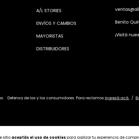
ventas@ali
A/L STORIES
Benito Qui
ENVÍOS Y CAMBIOS
¡Visitá nues
MAYORISTAS
DISTRIBUIDORES
os.
Defensa de las y los consumidores. Para reclamos
ingresá acá.
/
B
e sitio
aceptás el uso de cookies
para agilizar tu experiencia de compr