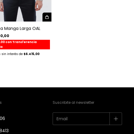
a Manga Larga OAL
90,00
,00
con
Transferencia
ia
$6.415,00
s
Suscribite al newsletter
606
8413