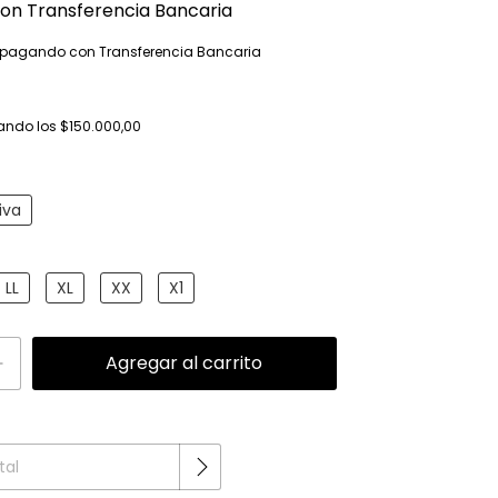
con
Transferencia Bancaria
pagando con Transferencia Bancaria
ando los
$150.000,00
iva
LL
XL
XX
X1
Cambiar CP
P: