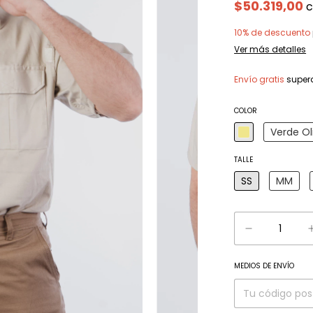
$50.319,00
10% de descuento
Ver más detalles
Envío gratis
super
COLOR
Verde Ol
TALLE
SS
MM
MEDIOS DE ENVÍO
Entregas para el C