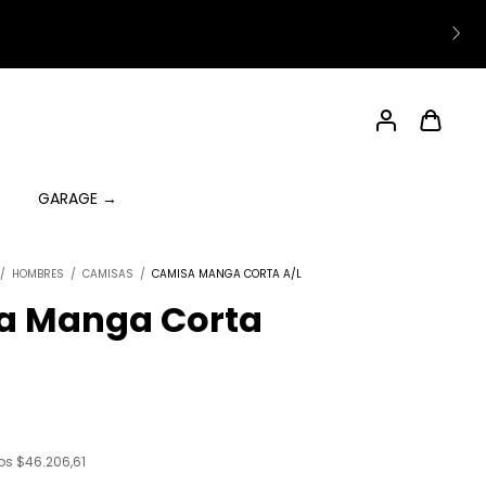
O
GARAGE →
/
HOMBRES
/
CAMISAS
/
CAMISA MANGA CORTA A/L
a Manga Corta
tos
$46.206,61