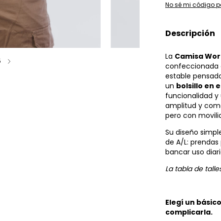
No sé mi código p
Descripción
La
Camisa Wor
5
confeccionada
estable pensado
un
bolsillo en 
funcionalidad y
amplitud y como
pero con movilid
Su diseño simple
de A/L: prendas 
bancar uso diario
La tabla de talle
Elegí un básico
complicarla.