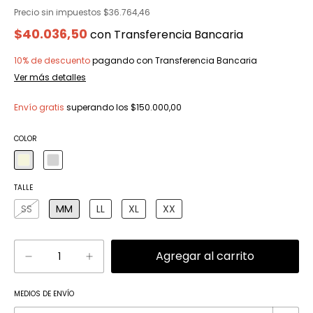
Precio sin impuestos
$36.764,46
$40.036,50
con
Transferencia Bancaria
10% de descuento
pagando con Transferencia Bancaria
Ver más detalles
Envío gratis
superando los
$150.000,00
COLOR
TALLE
SS
MM
LL
XL
XX
Cambiar CP
MEDIOS DE ENVÍO
Entregas para el CP: