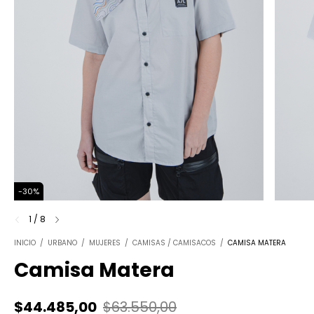
-
30
%
1
/
8
INICIO
/
URBANO
/
MUJERES
/
CAMISAS / CAMISACOS
/
CAMISA MATERA
Camisa Matera
$44.485,00
$63.550,00