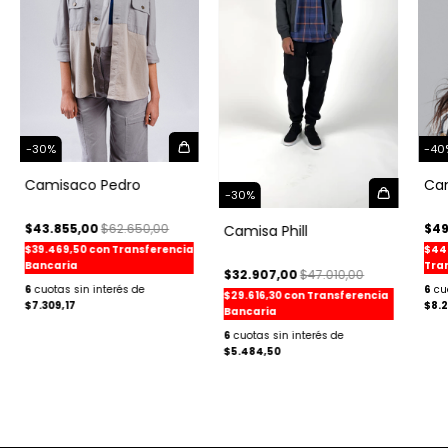
-
30
%
-
40
Camisaco Pedro
Ca
-
30
%
$43.855,00
$62.650,00
$49
Camisa Phill
$39.469,50
con
Transferencia
$44
Bancaria
Tra
$32.907,00
$47.010,00
6
6
$29.616,30
con
Transferencia
$7.309,17
$8.2
Bancaria
6
$5.484,50