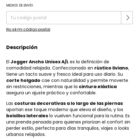
Cambiar CP
MEDIOS DE ENVÍO
Entregas para el CP:
No sé mi código postal
Descripción
El
Jogger Ancho Unisex A/L
es la definición de
comodidad relajada. Confeccionado en
rústico liviano
,
tiene un tacto suave y fresco ideal para uso diario. Su
corte holgado
cae con naturalidad y permite moverte
sin restricciones, mientras que la
cintura elástica
asegura un ajuste práctico y confortable.
Las
costuras decorativas a lo largo de las piernas
aportan ese toque moderno que eleva el diseño, y los
bolsillos laterales
lo vuelven funcional para la rutina. Es
una prenda pensada para quienes priorizan el confort sin
perder estilo, perfecta para días tranquilos, viajes o looks
urbanos relajados.