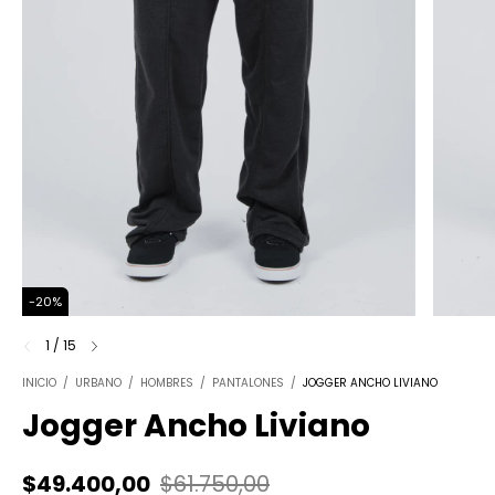
-
20
%
1
/
15
INICIO
/
URBANO
/
HOMBRES
/
PANTALONES
/
JOGGER ANCHO LIVIANO
Jogger Ancho Liviano
$49.400,00
$61.750,00