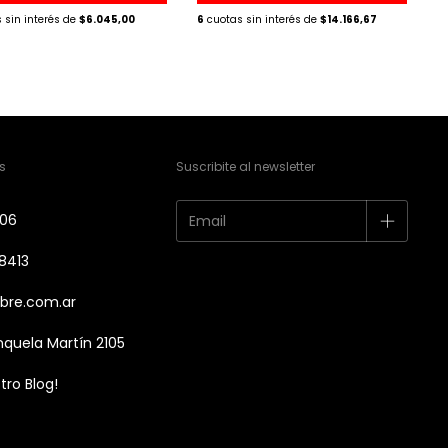
$6.045,00
6
$14.166,67
s
Suscribite al newsletter
606
8413
bre.com.ar
nquela Martín 2105
tro Blog!