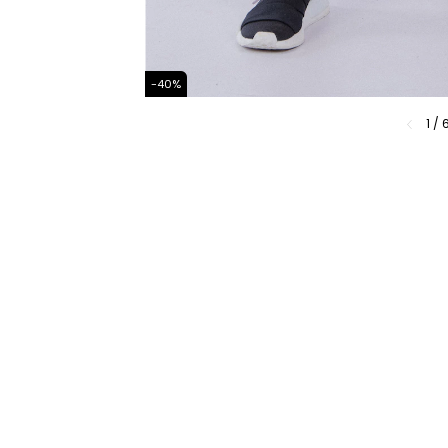
-
40
%
1
/