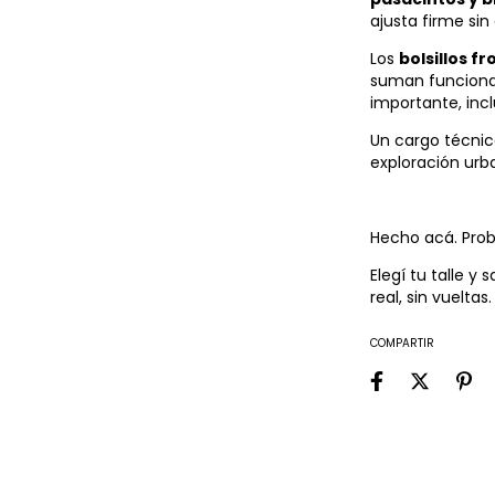
ajusta firme sin
Los
bolsillos f
suman funcional
importante, inc
Un cargo técnico
exploración urba
Hecho acá. Prob
Elegí tu talle y 
real, sin vueltas.
COMPARTIR