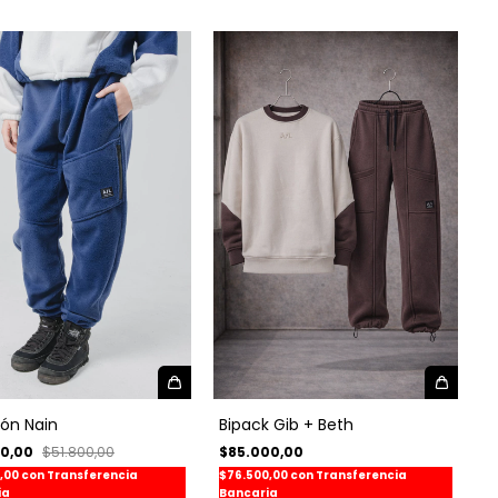
lón Nain
Bipack Gib + Beth
70,00
$51.800,00
$85.000,00
3,00
con
Transferencia
$76.500,00
con
Transferencia
ia
Bancaria