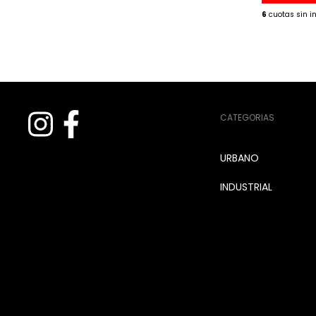
$8.233,33
6
$16.700,00
6
CATEGORIAS
URBANO
INDUSTRIAL