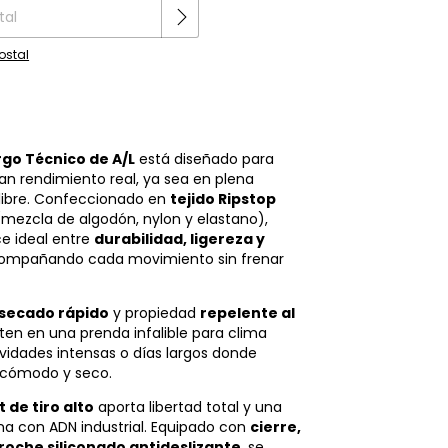
ostal
go Técnico de A/L
está diseñado para
an rendimiento real, ya sea en plena
e libre. Confeccionado en
tejido Ripstop
mezcla de algodón, nylon y elastano),
ce ideal entre
durabilidad, ligereza y
compañando cada movimiento sin frenar
 secado rápido
y propiedad
repelente al
ten en una prenda infalible para clima
vidades intensas o días largos donde
 cómodo y seco.
t de tiro alto
aporta libertad total y una
a con ADN industrial. Equipado con
cierre,
roche siliconado antideslizante
, se