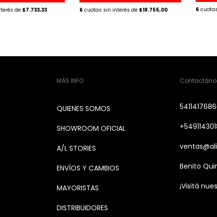
6
$7.733,33
6
$18.755,00
MÁS INFO
Contactáno
541141768
QUIENES SOMOS
+549114301
SHOWROOM OFICIAL
ventas@ali
A/L STORIES
Benito Qui
ENVÍOS Y CAMBIOS
¡Visitá nues
MAYORISTAS
DISTRIBUIDORES