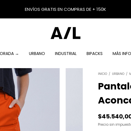
ENVÍOS GRATIS EN COMPRAS DE + 150K
MPORADA →
URBANO
INDUSTRIAL
BIPACKS
MÁS INF
INICIO
/
URBANO
/
Pantal
Aconc
$45.540,0
Precio sin impues