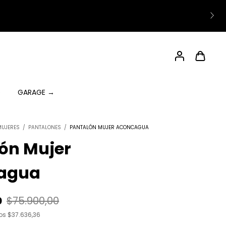
O
GARAGE →
MUJERES
/
PANTALONES
/
PANTALÓN MUJER ACONCAGUA
ón Mujer
agua
0
$75.900,00
tos
$37.636,36