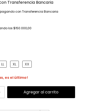
con
Transferencia Bancaria
pagando con Transferencia Bancaria
ando los
$150.000,00
LL
XL
XX
as, es el último!
Cambiar CP
P: