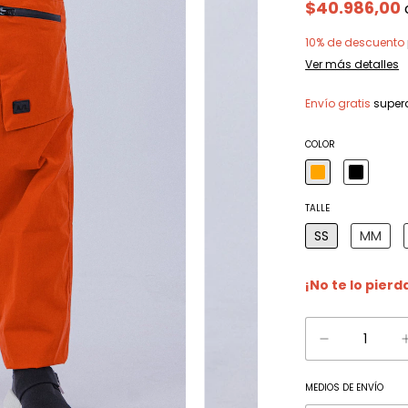
$40.986,00
10% de descuento
Ver más detalles
Envío gratis
super
COLOR
TALLE
SS
MM
¡No te lo pierd
MEDIOS DE ENVÍO
Entregas para el C