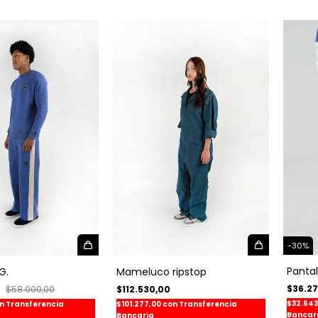
-
30
%
Panta
G.
Mameluco ripstop
$36.2
0
$58.000,00
$112.530,00
$32.64
n
Transferencia
$101.277,00
con
Transferencia
Bancar
Bancaria