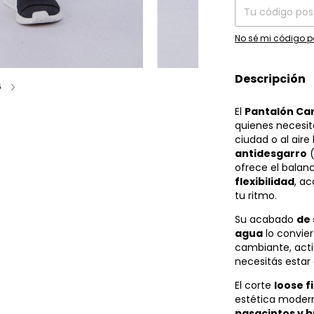
No sé mi código p
Descripción
6
El
Pantalón Car
quienes necesit
ciudad o al air
antidesgarro
(
ofrece el balan
flexibilidad
, a
tu ritmo.
Su acabado
de
agua
lo convier
cambiante, acti
necesitás estar
El corte
loose fi
estética modern
pasacintos y b