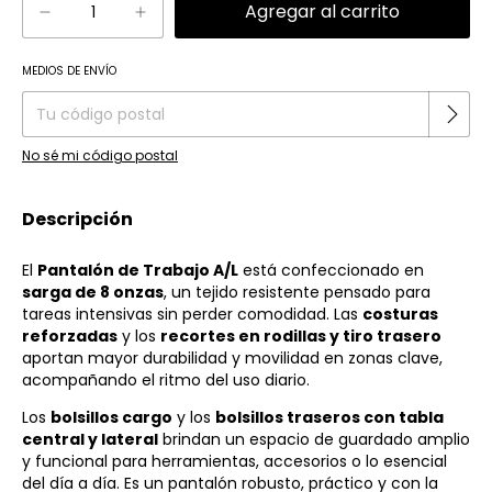
Cambiar CP
MEDIOS DE ENVÍO
Entregas para el CP:
No sé mi código postal
Descripción
El
Pantalón de Trabajo A/L
está confeccionado en
sarga de 8 onzas
, un tejido resistente pensado para
tareas intensivas sin perder comodidad. Las
costuras
reforzadas
y los
recortes en rodillas y tiro trasero
aportan mayor durabilidad y movilidad en zonas clave,
acompañando el ritmo del uso diario.
Los
bolsillos cargo
y los
bolsillos traseros con tabla
central y lateral
brindan un espacio de guardado amplio
y funcional para herramientas, accesorios o lo esencial
del día a día. Es un pantalón robusto, práctico y con la