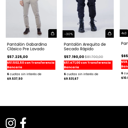
4x3
-
30
%
Pan
Pantalón Gabardina
Pantalón Arequita de
Clásico Pre Lavado
Secado Rápido
$65
$57.225,00
$57.190,00
$81.700,00
$58
$51.502,50
con
Transferencia
$51.471,00
con
Transferencia
Ban
Bancaria
Bancaria
6
6
6
$10.
$9.537,50
$9.531,67