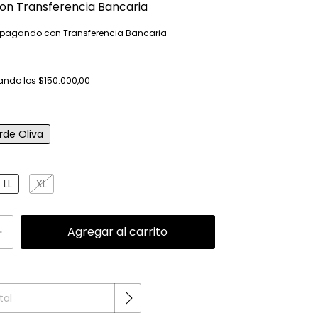
on
Transferencia Bancaria
pagando con Transferencia Bancaria
ando los
$150.000,00
rde Oliva
LL
XL
Cambiar CP
P: