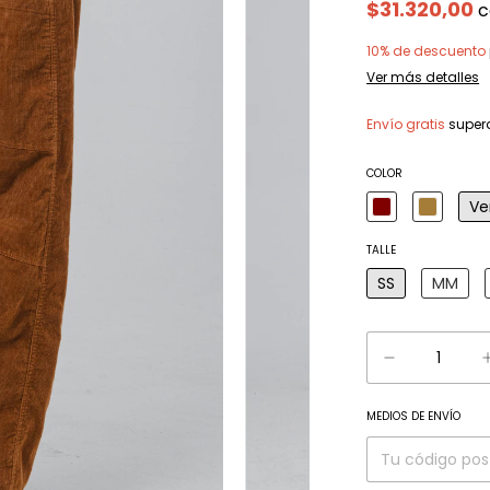
$31.320,00
c
10% de descuento
Ver más detalles
Envío gratis
super
COLOR
Ve
TALLE
SS
MM
MEDIOS DE ENVÍO
Entregas para el C