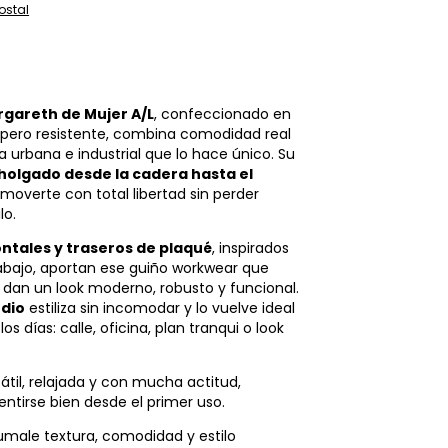
ostal
gareth de Mujer A/L
, confeccionado en
pero resistente, combina comodidad real
 urbana e industrial que lo hace único. Su
holgado desde la cadera hasta el
moverte con total libertad sin perder
lo.
rontales y traseros de plaqué
, inspirados
rabajo, aportan ese guiño workwear que
e dan un look moderno, robusto y funcional.
edio
estiliza sin incomodar y lo vuelve ideal
os días: calle, oficina, plan tranqui o look
átil, relajada y con mucha actitud,
ntirse bien desde el primer uso.
 sumale textura, comodidad y estilo