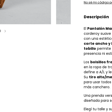
No sé mi código p
Descripción
El
Pantalón Mar
0
corderoy suave 
con una estética
corte ancho y 
tobillo
permite 
presencia ni esti
Los
bolsillos f
en la ropa de t
define a A/L y l
Su
tiro alto/m
para usar todos l
más canchero.
Una prenda vers
diseñada para se
Elegí tu talle y