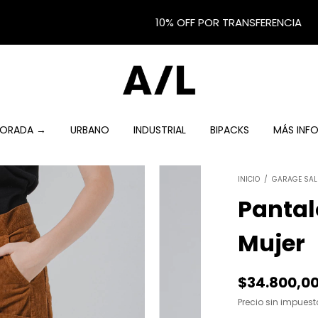
10% OFF POR TRANSFERENCIA
MPORADA →
URBANO
INDUSTRIAL
BIPACKS
MÁS INF
INICIO
/
GARAGE SA
Pantal
Mujer
$34.800,0
Precio sin impues