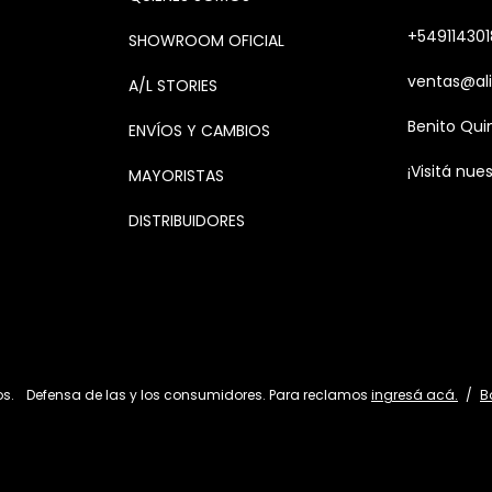
+549114301
SHOWROOM OFICIAL
ventas@ali
A/L STORIES
Benito Qui
ENVÍOS Y CAMBIOS
¡Visitá nues
MAYORISTAS
DISTRIBUIDORES
os.
Defensa de las y los consumidores. Para reclamos
ingresá acá.
/
B