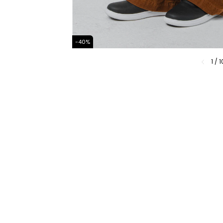
-
40
%
1
/
1