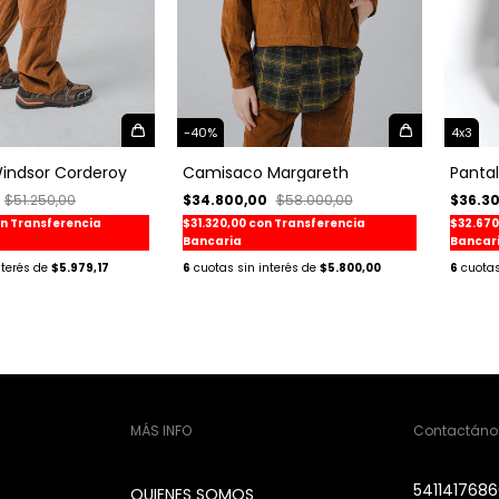
-
40
%
4x3
indsor Corderoy
Camisaco Margareth
Panta
$51.250,00
$34.800,00
$58.000,00
$36.3
n
Transferencia
$31.320,00
con
Transferencia
$32.67
Bancaria
Bancar
$5.979,17
6
$5.800,00
6
MÁS INFO
Contactáno
541141768
QUIENES SOMOS