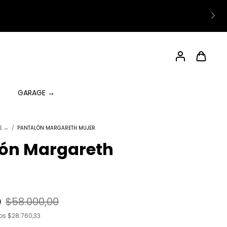
O
GARAGE →
LE →
/
PANTALÓN MARGARETH MUJER
ón Margareth
0
$58.000,00
tos
$28.760,33