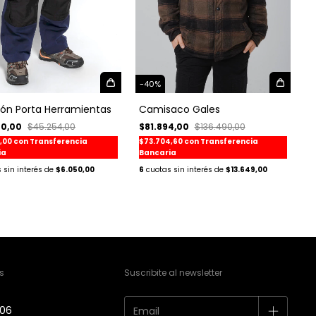
-
40
%
lón Porta Herramientas
Camisaco Gales
00,00
$45.254,00
$81.894,00
$136.490,00
0,00
con
Transferencia
$73.704,60
con
Transferencia
ia
Bancaria
$6.050,00
6
$13.649,00
s
Suscribite al newsletter
606