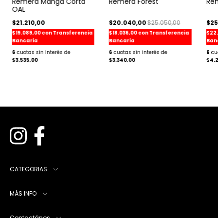
Re
Remera Forest
Remera Manga Corta
OAL
$25
$20.040,00
$25.050,00
$21.210,00
$22
$18.036,00
con
Transferencia
$19.089,00
con
Transferencia
Ban
Bancaria
Bancaria
6
6
6
$4.2
$3.340,00
$3.535,00
CATEGORIAS
MÁS INFO
Contactános