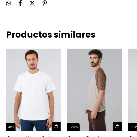
Productos similares
-
30
-
20
%
4x3