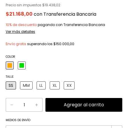
Precio sin impuestos
$19.438,02
$21.168,00
con
Transferencia Bancaria
10% de descuento
pagando con Transferencia Bancaria
Ver más detalles
Envío gratis
superando los
$150.000,00
COLOR
TALLE
SS
MM
LL
XL
XX
Cambiar CP
MEDIOS DE ENVÍO
Entregas para el CP: