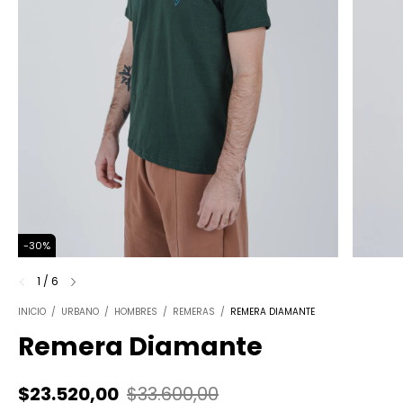
-
30
%
1
/
6
INICIO
/
URBANO
/
HOMBRES
/
REMERAS
/
REMERA DIAMANTE
Remera Diamante
$23.520,00
$33.600,00